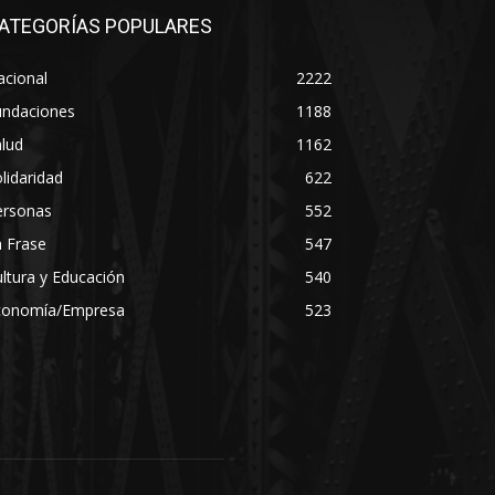
ATEGORÍAS POPULARES
acional
2222
undaciones
1188
lud
1162
lidaridad
622
ersonas
552
 Frase
547
ltura y Educación
540
conomía/Empresa
523