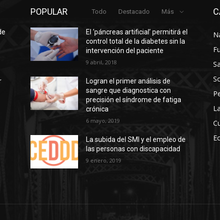
POPULAR
C
Todo
Destacado
Más
de
El ‘páncreas artificial’ permitirá el
N
control total de la diabetes sin la
F
intervención del paciente
9 abril, 2018
Sa
So
r
Logran el primer análisis de
sangre que diagnostica con
P
precisión el síndrome de fatiga
La
crónica
6 mayo, 2019
Cu
E
La subida del SMI y el empleo de
las personas con discapacidad
s
9 enero, 2019