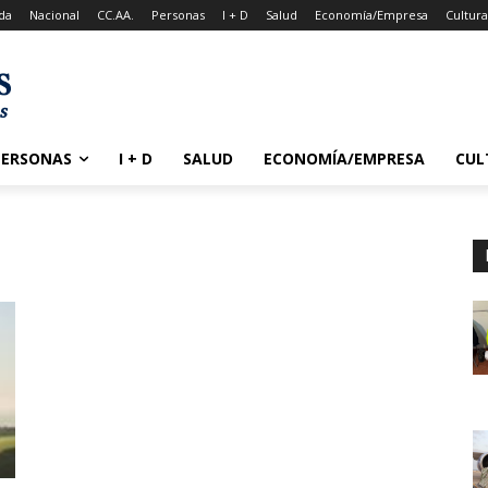
da
Nacional
CC.AA.
Personas
I + D
Salud
Economía/Empresa
Cultur
PERSONAS
I + D
SALUD
ECONOMÍA/EMPRESA
CUL