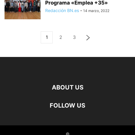
Programa «Emplea +35»
Redacción BN.es
-
14 marzo, 2022
1
2
3
ABOUT US
FOLLOW US
©