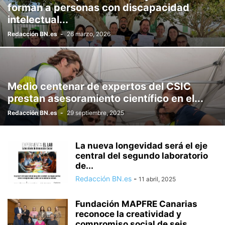
forman a personas con discapacidad
intelectual...
Redacción BN.es
-
26 marzo, 2026
Medio centenar de expertos del CSIC
prestan asesoramiento científico en el...
Redacción BN.es
-
29 septiembre, 2025
La nueva longevidad será el eje
central del segundo laboratorio
de...
Redacción BN.es
-
11 abril, 2025
Fundación MAPFRE Canarias
reconoce la creatividad y
compromiso social de seis...