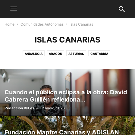
Home
Comunidades Autónomas
Islas Canarias
ISLAS CANARIAS
ANDALUCÍA
ARAGÓN
ASTURIAS
CANTABRIA
CASTILLA LA MANCHA
CASTILLA Y LEÓN
CATALUÑA
CEUTA Y MELILLA
EXTREMADURA
GALICIA
ISLAS BALEARES
ISLAS CANARIAS
LA RIOJA
MADRID
MURCIA
NAVARRA
PAÍS VASCO
VALENCIA
Cuando el público eclipsa a la obra: David
Cabrera Guillén reflexiona...
Redacción BN.es
-
12 mayo, 2026
Fundación Mapfre Canarias y ADISLAN