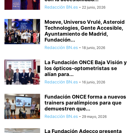
Redacción BN.es
-
22 junio, 2026
Moeve, Universo Vrulé, Asteroid
Technologies, Gente Accesible,
Ayuntamiento de Madrid,
Fundación...
Redacción BN.es
-
18 junio, 2026
La Fundación ONCE Baja Visión y
los ópticos-optometristas se
alían para...
Redacción BN.es
-
16 junio, 2026
Fundación ONCE forma a nuevos
trainers paralímpicos para que
demuestren que...
Redacción BN.es
-
29 mayo, 2026
La Fundación Adecco presenta