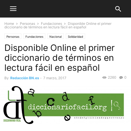
Home
Personas
Fundaciones
Disponible Online el primer
diccionario de términos en lectura fácil en español
Personas
Fundaciones
Nacional
Solidaridad
Disponible Online el primer
diccionario de términos en
lectura fácil en español
2260
0
By
Redacción BN.es
-
7 marzo, 2017