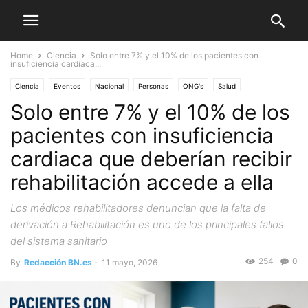
Home
Ciencia
Solo entre 7% y el 10% de los pacientes con
insuficiencia cardiaca...
Ciencia
Eventos
Nacional
Personas
ONG's
Salud
Solo entre 7% y el 10% de los
pacientes con insuficiencia
cardiaca que deberían recibir
rehabilitación accede a ella
Los médicos rehabilitadores denuncian que la falta de
derivación a Rehabilitación es uno de los principales fallos
del sistema sanitario
254
0
By
Redacción BN.es
-
11 mayo, 2026