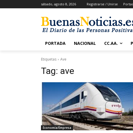
sábado, agosto 8, 2026
Registrarse / Unirse
Porta
PORTADA
NACIONAL
CC.AA.
Etiquetas
Ave
Tag:
ave
Economía/Empresa