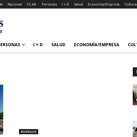
da
Nacional
CC.AA.
Personas
I + D
Salud
Economía/Empresa
Cultura
PERSONAS
I + D
SALUD
ECONOMÍA/EMPRESA
CUL
Andalucía