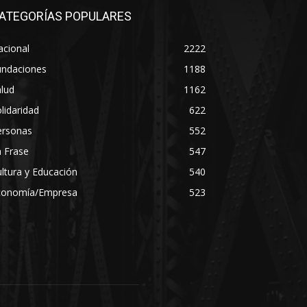
ATEGORÍAS POPULARES
acional
2222
undaciones
1188
lud
1162
lidaridad
622
ersonas
552
 Frase
547
ltura y Educación
540
conomía/Empresa
523