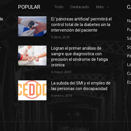
POPULAR
C
Todo
Destacado
Más
de
El ‘páncreas artificial’ permitirá el
N
control total de la diabetes sin la
F
intervención del paciente
9 abril, 2018
Sa
So
r
Logran el primer análisis de
sangre que diagnostica con
P
precisión el síndrome de fatiga
La
crónica
6 mayo, 2019
Cu
E
La subida del SMI y el empleo de
las personas con discapacidad
s
9 enero, 2019