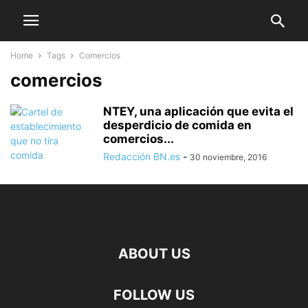
Home
Tags
Comercios
comercios
NTEY, una aplicación que evita el
desperdicio de comida en
comercios...
Redacción BN.es
-
30 noviembre, 2016
ABOUT US
FOLLOW US