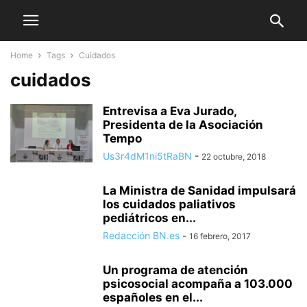
Home
Tags
Cuidados
cuidados
Entrevisa a Eva Jurado,
Presidenta de la Asociación
Tempo
Us3r4dM1ni5tRaBN
-
22 octubre, 2018
La Ministra de Sanidad impulsará
los cuidados paliativos
pediátricos en...
Redacción BN.es
-
16 febrero, 2017
Un programa de atención
psicosocial acompaña a 103.000
españoles en el...