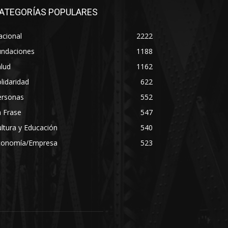
ATEGORÍAS POPULARES
acional
2222
undaciones
1188
lud
1162
lidaridad
622
ersonas
552
 Frase
547
ltura y Educación
540
conomía/Empresa
523