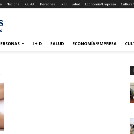
a
Nacional
CC.AA.
Personas
I + D
Salud
Economía/Empresa
Cultura
PERSONAS
I + D
SALUD
ECONOMÍA/EMPRESA
CUL
a