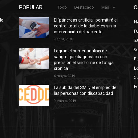
POPULAR
C
Todo
Destacado
Más
de
El ‘páncreas artificial’ permitirá el
N
control total de la diabetes sin la
F
intervención del paciente
9 abril, 2018
Sa
So
r
Logran el primer análisis de
sangre que diagnostica con
P
precisión el síndrome de fatiga
La
crónica
6 mayo, 2019
Cu
E
La subida del SMI y el empleo de
las personas con discapacidad
s
9 enero, 2019