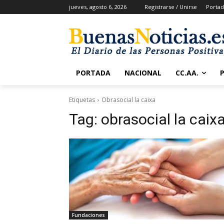
jueves, agosto 6, 2026
Registrarse / Unirse
Portad
PORTADA
NACIONAL
CC.AA.
Etiquetas
Obrasocial la caixa
Tag:
obrasocial la caix
Fundaciones