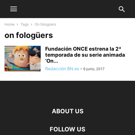
Home
Tags
On fologüers
on fologüers
Fundación ONCE estrena la 2ª
temporada de su serie animada
‘On...
Redacción BN.es
-
9 junio, 2017
ABOUT US
FOLLOW US