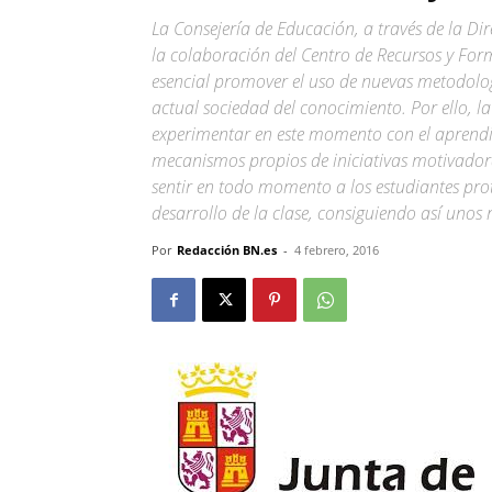
La Consejería de Educación, a través de la D
la colaboración del Centro de Recursos y For
esencial promover el uso de nuevas metodologí
actual sociedad del conocimiento. Por ello, 
experimentar en este momento con el aprendiz
mecanismos propios de iniciativas motivador
sentir en todo momento a los estudiantes pro
desarrollo de la clase, consiguiendo así unos 
Por
Redacción BN.es
-
4 febrero, 2016