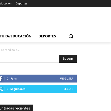
Educación
Deportes
TURA/EDUCACIÓN
DEPORTES
 aprendizaje...
0
Fans
ME GUSTA
0
Seguidores
SEGUIR
Entradas recientes