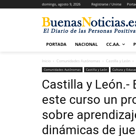
domingo, agosto 9, 2026
Registrarse / Unirse
Porta
PORTADA
NACIONAL
CC.AA.
Inicio
Comunidades Autónomas
Castilla y León
Comunidades Autónomas
Castilla y León
Cultura y Educa
Castilla y León.-
este curso un pr
sobre aprendiza
dinámicas de jue