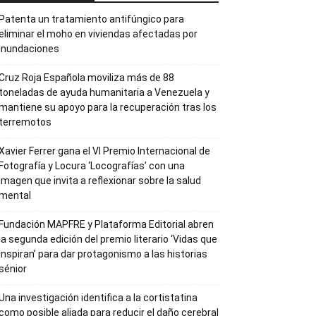
Patenta un tratamiento antifúngico para
eliminar el moho en viviendas afectadas por
inundaciones
Cruz Roja Española moviliza más de 88
toneladas de ayuda humanitaria a Venezuela y
mantiene su apoyo para la recuperación tras los
terremotos
Xavier Ferrer gana el VI Premio Internacional de
Fotografía y Locura ‘Locografías’ con una
imagen que invita a reflexionar sobre la salud
mental
Fundación MAPFRE y Plataforma Editorial abren
la segunda edición del premio literario ‘Vidas que
Inspiran’ para dar protagonismo a las historias
sénior
Una investigación identifica a la cortistatina
como posible aliada para reducir el daño cerebral