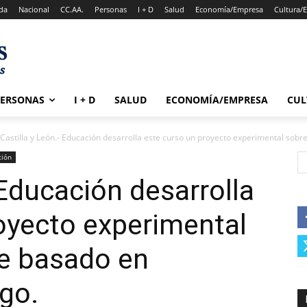
da
Nacional
CC.AA.
Personas
I + D
Salud
Economía/Empresa
Cultura/
PERSONAS
I + D
SALUD
ECONOMÍA/EMPRESA
CUL
Castilla y León.- Educación desarrolla este curso un proyecto experimental sobre
ción
 Educación desarrolla
oyecto experimental
je basado en
go.