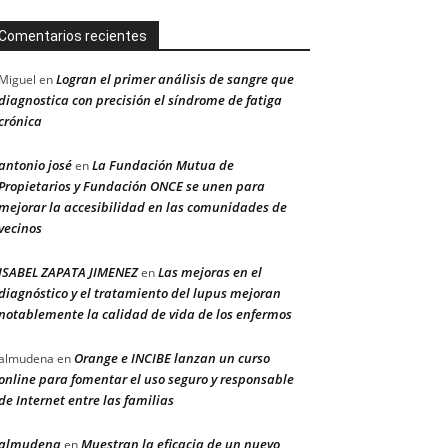
Comentarios recientes
Logran el primer análisis de sangre que
Miguel
en
diagnostica con precisión el síndrome de fatiga
crónica
antonio josé
La Fundación Mutua de
en
Propietarios y Fundación ONCE se unen para
mejorar la accesibilidad en las comunidades de
vecinos
ISABEL ZAPATA JIMENEZ
Las mejoras en el
en
diagnóstico y el tratamiento del lupus mejoran
notablemente la calidad de vida de los enfermos
Orange e INCIBE lanzan un curso
almudena
en
online para fomentar el uso seguro y responsable
de Internet entre las familias
almudena
Muestran la eficacia de un nuevo
en