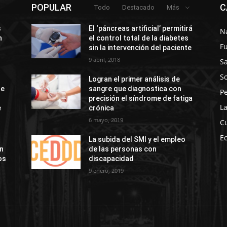
POPULAR
C
Todo
Destacado
Más
s
El ‘páncreas artificial’ permitirá
N
n
el control total de la diabetes
F
sin la intervención del paciente
9 abril, 2018
S
So
Logran el primer análisis de
de
sangre que diagnostica con
P
precisión el síndrome de fatiga
La
e
crónica
6 mayo, 2019
C
E
La subida del SMI y el empleo
ón
de las personas con
os
discapacidad
9 enero, 2019