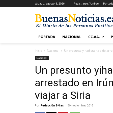
sábado, agosto 8, 2026
Registrarse / Unirse
Portad
PORTADA
NACIONAL
CC.AA.
Inicio
Nacional
Un presunto yihadista ha sido arres
Nacional
Un presunto yiha
arrestado en Irú
viajar a Siria
Por
Redacción BN.es
-
30 noviembre, 2016