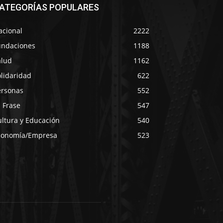
ATEGORÍAS POPULARES
acional
2222
undaciones
1188
alud
1162
lidaridad
622
ersonas
552
 Frase
547
ultura y Educación
540
conomía/Empresa
523