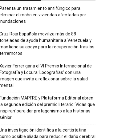
Patenta un tratamiento antifúngico para
eliminar el moho en viviendas afectadas por
inundaciones
Cruz Roja Española moviliza más de 88
toneladas de ayuda humanitaria a Venezuela y
mantiene su apoyo para la recuperación tras los
terremotos
Xavier Ferrer gana el VI Premio Internacional de
Fotografía y Locura ‘Locografías’ con una
imagen que invita a reflexionar sobre la salud
mental
Fundación MAPFRE y Plataforma Editorial abren
la segunda edición del premio literario ‘Vidas que
Inspiran’ para dar protagonismo a las historias
sénior
Una investigación identifica a la cortistatina
como posible aliada para reducir el daño cerebral