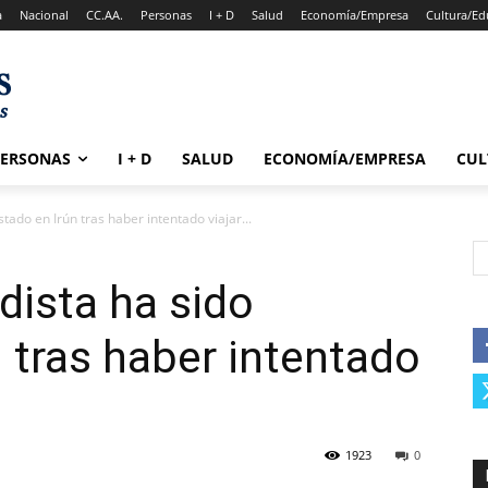
a
Nacional
CC.AA.
Personas
I + D
Salud
Economía/Empresa
Cultura/Ed
PERSONAS
I + D
SALUD
ECONOMÍA/EMPRESA
CUL
tado en Irún tras haber intentado viajar...
dista ha sido
n tras haber intentado
1923
0