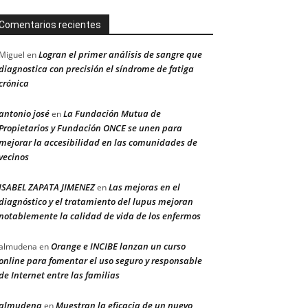
Comentarios recientes
Logran el primer análisis de sangre que
Miguel
en
diagnostica con precisión el síndrome de fatiga
crónica
antonio josé
La Fundación Mutua de
en
Propietarios y Fundación ONCE se unen para
mejorar la accesibilidad en las comunidades de
vecinos
ISABEL ZAPATA JIMENEZ
Las mejoras en el
en
diagnóstico y el tratamiento del lupus mejoran
notablemente la calidad de vida de los enfermos
Orange e INCIBE lanzan un curso
almudena
en
online para fomentar el uso seguro y responsable
de Internet entre las familias
almudena
Muestran la eficacia de un nuevo
en