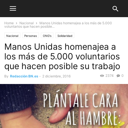
Home
Nacional
Manos Unidas homenajea a los más de 5.000
voluntarios que hacen posible...
Nacional
Personas
ONG's
Solidaridad
Manos Unidas homenajea a
los más de 5.000 voluntarios
que hacen posible su trabajo
2374
0
By
Redacción BN.es
-
2 diciembre, 2016