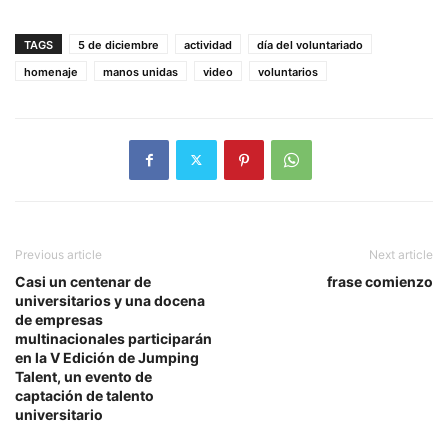
TAGS
5 de diciembre
actividad
día del voluntariado
homenaje
manos unidas
video
voluntarios
Previous article
Next article
Casi un centenar de
frase comienzo
universitarios y una docena
de empresas
multinacionales participarán
en la V Edición de Jumping
Talent, un evento de
captación de talento
universitario