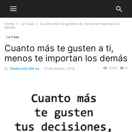
Home
La Frase
Cuanto más te gusten a ti, menos te importan los
demás
La Frase
Cuanto más te gusten a ti,
menos te importan los demás
2744
0
By
Redacción BN.es
-
13 diciembre, 2016