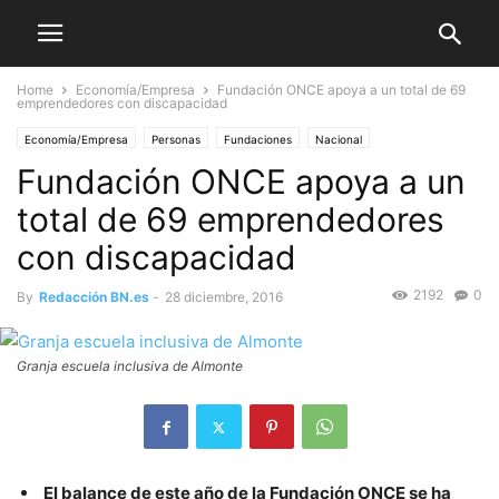
Home
Economía/Empresa
Fundación ONCE apoya a un total de 69
emprendedores con discapacidad
Economía/Empresa
Personas
Fundaciones
Nacional
Fundación ONCE apoya a un
total de 69 emprendedores
con discapacidad
2192
0
By
Redacción BN.es
-
28 diciembre, 2016
Granja escuela inclusiva de Almonte
El balance de este año de la Fundación ONCE se ha