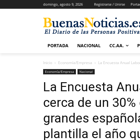
domingo, agosto 9, 2026
Registrarse / Unirse
Porta
PORTADA
NACIONAL
CC.AA.
Inicio
Economía/Empresa
La Encuesta Anual Labor
Economía/Empresa
Nacional
La Encuesta Anua
cerca de un 30%
grandes español
plantilla el año 