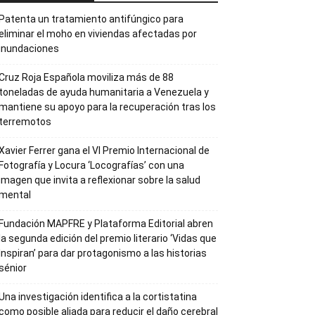
Patenta un tratamiento antifúngico para
eliminar el moho en viviendas afectadas por
inundaciones
Cruz Roja Española moviliza más de 88
toneladas de ayuda humanitaria a Venezuela y
mantiene su apoyo para la recuperación tras los
terremotos
Xavier Ferrer gana el VI Premio Internacional de
Fotografía y Locura ‘Locografías’ con una
imagen que invita a reflexionar sobre la salud
mental
Fundación MAPFRE y Plataforma Editorial abren
la segunda edición del premio literario ‘Vidas que
Inspiran’ para dar protagonismo a las historias
sénior
Una investigación identifica a la cortistatina
como posible aliada para reducir el daño cerebral