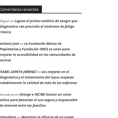
Comentarios recientes
Logran el primer análisis de sangre que
Miguel
en
diagnostica con precisión el síndrome de fatiga
crónica
antonio josé
La Fundación Mutua de
en
Propietarios y Fundación ONCE se unen para
mejorar la accesibilidad en las comunidades de
vecinos
ISABEL ZAPATA JIMENEZ
Las mejoras en el
en
diagnóstico y el tratamiento del lupus mejoran
notablemente la calidad de vida de los enfermos
Orange e INCIBE lanzan un curso
almudena
en
online para fomentar el uso seguro y responsable
de Internet entre las familias
almudena
Muestran la eficacia de un nuevo
en