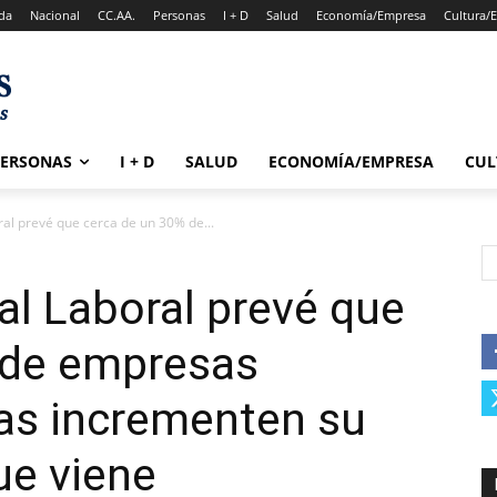
da
Nacional
CC.AA.
Personas
I + D
Salud
Economía/Empresa
Cultura/
PERSONAS
I + D
SALUD
ECONOMÍA/EMPRESA
CUL
al prevé que cerca de un 30% de...
l Laboral prevé que
 de empresas
as incrementen su
que viene