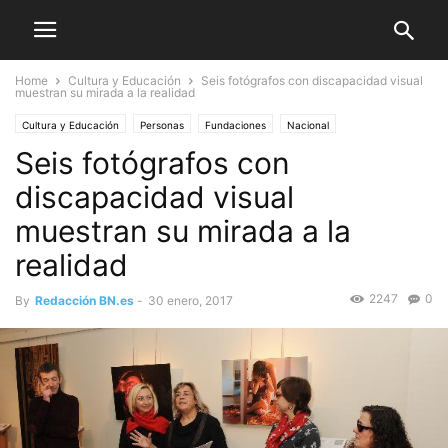
Home
Cultura y Educación
Seis fotógrafos con discapacidad visual
muestran su mirada a la realidad
Cultura y Educación
Personas
Fundaciones
Nacional
Seis fotógrafos con
discapacidad visual
muestran su mirada a la
realidad
2247
0
By
Redacción BN.es
-
30 enero, 2017