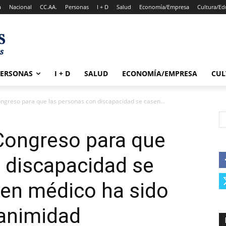
a
Nacional
CC.AA.
Personas
I + D
Salud
Economía/Empresa
Cultura/Ed
PERSONAS
I + D
SALUD
ECONOMÍA/EMPRESA
CUL
Congreso para que las personas con discapacidad se casen...
 Congreso para que
 discapacidad se
men médico ha sido
animidad