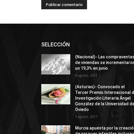
SELECCIÓN
(Nacional)- Las compraventa
de viviendas se incrementaro
un 19,3% en junio
8 agosto, 2017
(Asturias)- Convocado el
Tercer Premio Internacional 
Investigación Literaria Ángel
González de la Universidad d
Oviedo
3 agosto, 2017
Murcia apuesta por la creaci
de parques infantiles inclusiv