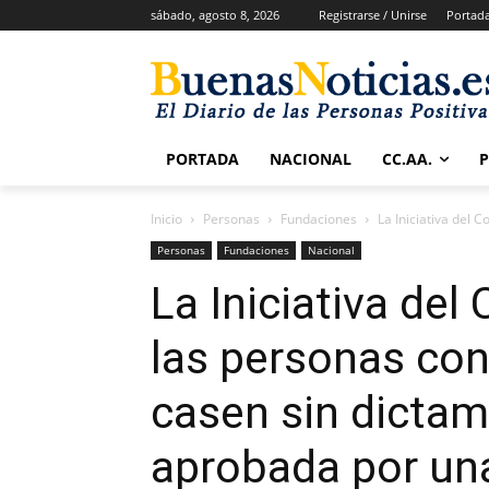
sábado, agosto 8, 2026
Registrarse / Unirse
Portad
PORTADA
NACIONAL
CC.AA.
Inicio
Personas
Fundaciones
La Iniciativa del 
Personas
Fundaciones
Nacional
La Iniciativa del
las personas con
casen sin dicta
aprobada por un