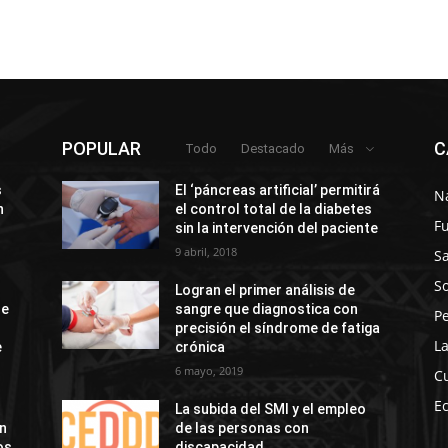
POPULAR
C
Todo
Destacado
Más
s
El ‘páncreas artificial’ permitirá
N
n
el control total de la diabetes
F
sin la intervención del paciente
9 abril, 2018
S
So
Logran el primer análisis de
de
sangre que diagnostica con
P
precisión el síndrome de fatiga
La
e
crónica
6 mayo, 2019
C
E
La subida del SMI y el empleo
ón
de las personas con
os
discapacidad