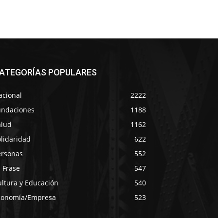
ATEGORÍAS POPULARES
acional
2222
undaciones
1188
alud
1162
lidaridad
622
ersonas
552
 Frase
547
ultura y Educación
540
conomía/Empresa
523