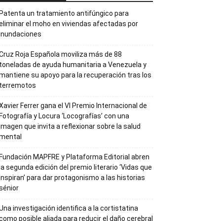
Patenta un tratamiento antifúngico para
eliminar el moho en viviendas afectadas por
inundaciones
Cruz Roja Española moviliza más de 88
toneladas de ayuda humanitaria a Venezuela y
mantiene su apoyo para la recuperación tras los
terremotos
Xavier Ferrer gana el VI Premio Internacional de
Fotografía y Locura ‘Locografías’ con una
imagen que invita a reflexionar sobre la salud
mental
Fundación MAPFRE y Plataforma Editorial abren
la segunda edición del premio literario ‘Vidas que
Inspiran’ para dar protagonismo a las historias
sénior
Una investigación identifica a la cortistatina
como posible aliada para reducir el daño cerebral