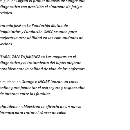
Logran el primer análisis de sangre que
Miguel
en
diagnostica con precisión el síndrome de fatiga
crónica
antonio josé
La Fundación Mutua de
en
Propietarios y Fundación ONCE se unen para
mejorar la accesibilidad en las comunidades de
vecinos
ISABEL ZAPATA JIMENEZ
Las mejoras en el
en
diagnóstico y el tratamiento del lupus mejoran
notablemente la calidad de vida de los enfermos
Orange e INCIBE lanzan un curso
almudena
en
online para fomentar el uso seguro y responsable
de Internet entre las familias
almudena
Muestran la eficacia de un nuevo
en
fármaco para tratar el cáncer de colon