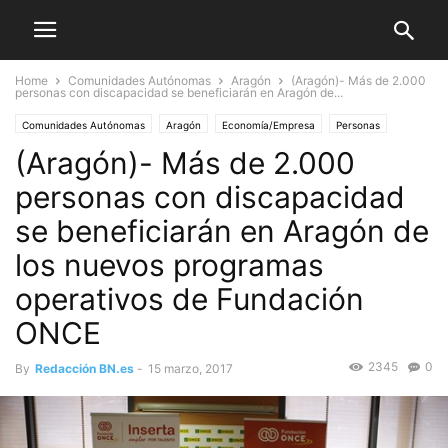
Home
Comunidades Autónomas
Aragón
(Aragón)- Más de 2.000
personas con discapacidad se beneficiarán en Aragón de...
Comunidades Autónomas
Aragón
Economía/Empresa
Personas
(Aragón)- Más de 2.000
Fundaciones
personas con discapacidad
se beneficiarán en Aragón de
los nuevos programas
operativos de Fundación
ONCE
2345
0
By
Redacción BN.es
-
15 marzo, 2017