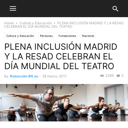
Home
Cultura y Educación
PLENA INCLUSIÓN MADRID Y LA RESAD
CELEBRAN EL DÍA MUNDIAL DEL TEATRO
Cultura y Educación
Personas
Fundaciones
Nacional
PLENA INCLUSIÓN MADRID
Y LA RESAD CELEBRAN EL
DÍA MUNDIAL DEL TEATRO
2366
0
By
Redacción BN.es
-
28 marzo, 2017