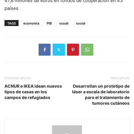
47,8 millones de euros en fondos de cooperación en 43
países.
TAGS
economía
PIB
scoail
social
Previous article
Next article
ACNUR e IKEA idean nuevos
Desarrollan un prototipo de
tipos de casas en los
láser a escala de laboratorio
campos de refugiados
para el tratamiento de
tumores cutáneos