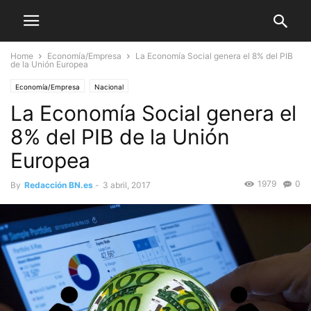
Home
Economía/Empresa
La Economía Social genera el 8% del PIB
de la Unión Europea
Economía/Empresa
Nacional
La Economía Social genera el
8% del PIB de la Unión
Europea
1979
0
By
Redacción BN.es
-
3 abril, 2017