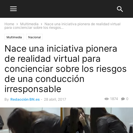
Home
Multimedia
Nace una iniciativa pionera de realidad virtual
para concienciar sobre los riesgos...
Multimedia
Nacional
Nace una iniciativa pionera
de realidad virtual para
concienciar sobre los riesgos
de una conducción
irresponsable
1874
0
By
Redacción BN.es
-
28 abril, 2017