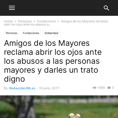
Home
Personas
Fundaciones
Amigos de los Mayores reclama
abrir los ojos ante los abusos a...
Personas
Fundaciones
Solidaridad
Amigos de los Mayores
reclama abrir los ojos ante
los abusos a las personas
mayores y darles un trato
digno
1958
0
By
Redacción BN.es
-
16 junio, 2017