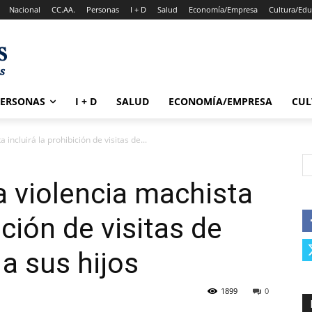
Nacional
CC.AA.
Personas
I + D
Salud
Economía/Empresa
Cultura/Edu
PERSONAS
I + D
SALUD
ECONOMÍA/EMPRESA
CUL
 incluirá la prohibición de visitas de...
a violencia machista
ición de visitas de
a sus hijos
1899
0