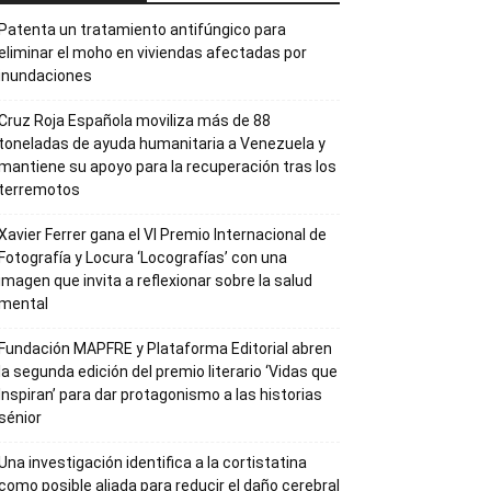
Patenta un tratamiento antifúngico para
eliminar el moho en viviendas afectadas por
inundaciones
Cruz Roja Española moviliza más de 88
toneladas de ayuda humanitaria a Venezuela y
mantiene su apoyo para la recuperación tras los
terremotos
Xavier Ferrer gana el VI Premio Internacional de
Fotografía y Locura ‘Locografías’ con una
imagen que invita a reflexionar sobre la salud
mental
Fundación MAPFRE y Plataforma Editorial abren
la segunda edición del premio literario ‘Vidas que
Inspiran’ para dar protagonismo a las historias
sénior
Una investigación identifica a la cortistatina
como posible aliada para reducir el daño cerebral