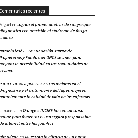
Comentarios recientes
Logran el primer análisis de sangre que
Miguel
en
diagnostica con precisión el síndrome de fatiga
crónica
antonio josé
La Fundación Mutua de
en
Propietarios y Fundación ONCE se unen para
mejorar la accesibilidad en las comunidades de
vecinos
ISABEL ZAPATA JIMENEZ
Las mejoras en el
en
diagnóstico y el tratamiento del lupus mejoran
notablemente la calidad de vida de los enfermos
Orange e INCIBE lanzan un curso
almudena
en
online para fomentar el uso seguro y responsable
de Internet entre las familias
almudena
Muestran la eficacia de un nuevo
en