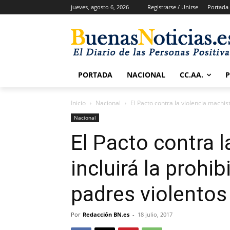
jueves, agosto 6, 2026
Registrarse / Unirse
Portada
PORTADA
NACIONAL
CC.AA.
Inicio
Nacional
El Pacto contra la violencia machista
Nacional
El Pacto contra l
incluirá la prohib
padres violentos 
Por
Redacción BN.es
-
18 julio, 2017