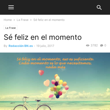
Home
La Frase
Sé feliz en el momento
La Frase
Sé feliz en el momento
3782
0
By
Redacción BN.es
-
19 julio, 2017