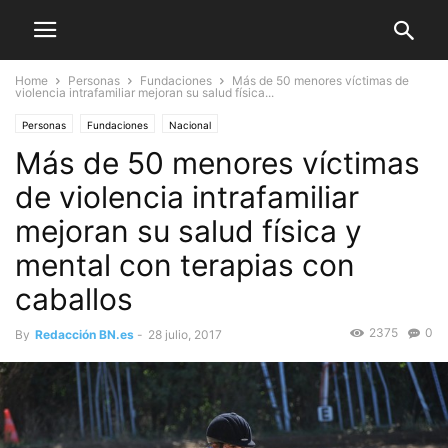
Home
Personas
Fundaciones
Más de 50 menores víctimas de
violencia intrafamiliar mejoran su salud física...
Personas
Fundaciones
Nacional
Más de 50 menores víctimas
de violencia intrafamiliar
mejoran su salud física y
mental con terapias con
caballos
2375
0
By
Redacción BN.es
-
28 julio, 2017