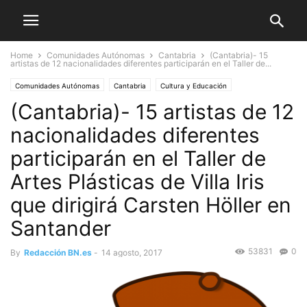
Home
Comunidades Autónomas
Cantabria
(Cantabria)- 15
artistas de 12 nacionalidades diferentes participarán en el Taller de...
Comunidades Autónomas
Cantabria
Cultura y Educación
(Cantabria)- 15 artistas de 12
nacionalidades diferentes
participarán en el Taller de
Artes Plásticas de Villa Iris
que dirigirá Carsten Höller en
Santander
53831
0
By
Redacción BN.es
-
14 agosto, 2017