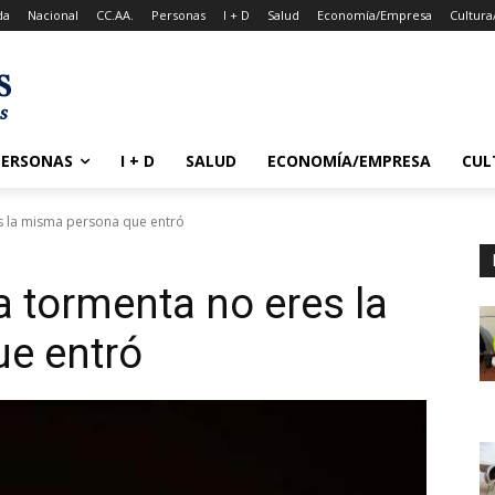
da
Nacional
CC.AA.
Personas
I + D
Salud
Economía/Empresa
Cultura
PERSONAS
I + D
SALUD
ECONOMÍA/EMPRESA
CUL
s la misma persona que entró
a tormenta no eres la
e entró