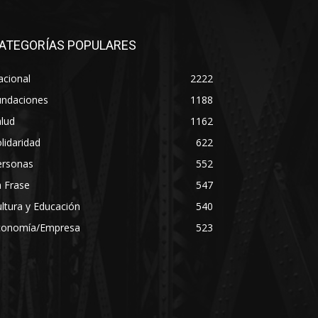
ATEGORÍAS POPULARES
acional
2222
undaciones
1188
lud
1162
lidaridad
622
ersonas
552
 Frase
547
ltura y Educación
540
conomía/Empresa
523