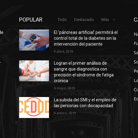
POPULAR
C
Todo
Destacado
Más
de
El ‘páncreas artificial’ permitirá el
N
control total de la diabetes sin la
F
intervención del paciente
9 abril, 2018
Sa
So
r
Logran el primer análisis de
sangre que diagnostica con
P
precisión el síndrome de fatiga
La
crónica
6 mayo, 2019
Cu
E
La subida del SMI y el empleo de
las personas con discapacidad
s
9 enero, 2019