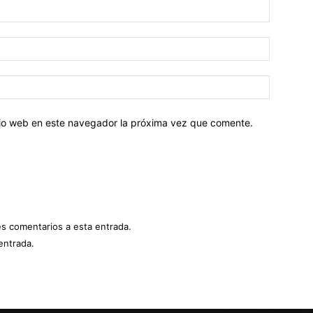
Nombre:
Correo
electróni
Sitio
web:
itio web en este navegador la próxima vez que comente.
es comentarios a esta entrada.
entrada.