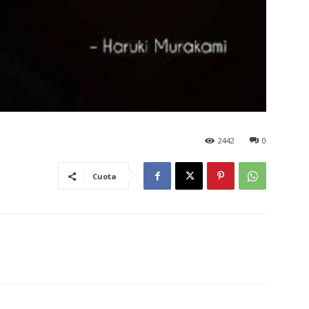
2442
0
Cuota