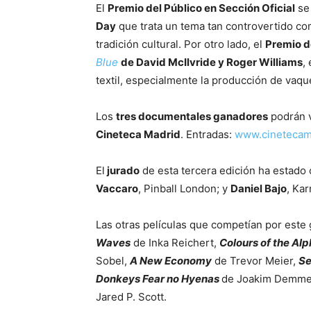
El
Premio del Público en Sección Oficial
se
Day
que trata un tema tan controvertido co
tradición cultural. Por otro lado, el
Premio d
Blue
de David McIlvride y Roger Williams
,
textil, especialmente la producción de vaqu
Los
tres documentales ganadores
podrán v
Cineteca Madrid
. Entradas:
www.cinetecam
El
jurado
de esta tercera edición ha estad
Vaccaro
, Pinball London; y
Daniel Bajo
, Ka
Las otras películas que competían por este
Waves
de Inka Reichert,
Colours of the Al
Sobel,
A New Economy
de Trevor Meier,
Se
Donkeys Fear no Hyenas
de Joakim Demmer,
Jared P. Scott.