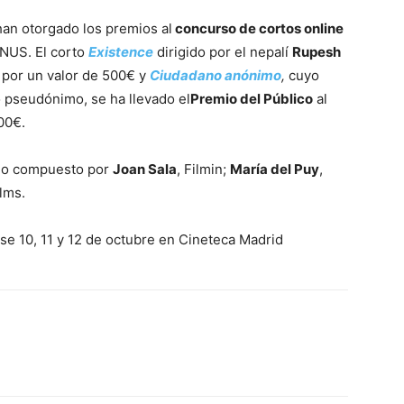
 han otorgado los premios al
concurso de cortos online
GNUS. El corto
Existence
dirigido por el nepalí
Rupesh
por un valor de 500€ y
Ciudadano anónimo
,
cuyo
o pseudónimo, se ha llevado el
Premio del Público
al
00€.
ado compuesto por
Joan Sala
, Filmin;
María del Puy
,
ilms.
se 10, 11 y 12 de octubre en Cineteca Madrid