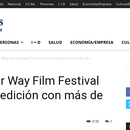
da
Nacional
CC.AA.
Personas
I + D
Salud
Economía/Empresa
Cultura/
PERSONAS
I + D
SALUD
ECONOMÍA/EMPRESA
CUL
 Way Film Festival Cierra su tercera edición con más de...
r Way Film Festival
a edición con más de
2132
0