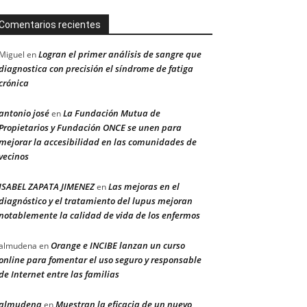
Comentarios recientes
Logran el primer análisis de sangre que
Miguel
en
diagnostica con precisión el síndrome de fatiga
crónica
antonio josé
La Fundación Mutua de
en
Propietarios y Fundación ONCE se unen para
mejorar la accesibilidad en las comunidades de
vecinos
ISABEL ZAPATA JIMENEZ
Las mejoras en el
en
diagnóstico y el tratamiento del lupus mejoran
notablemente la calidad de vida de los enfermos
Orange e INCIBE lanzan un curso
almudena
en
online para fomentar el uso seguro y responsable
de Internet entre las familias
almudena
Muestran la eficacia de un nuevo
en