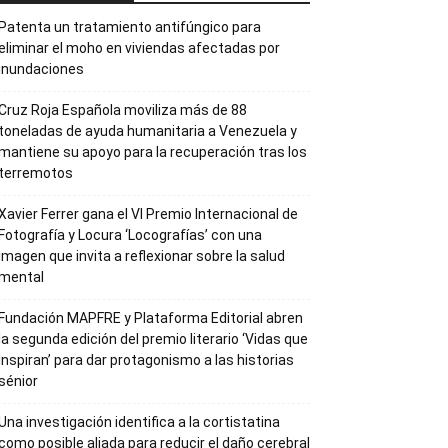
Patenta un tratamiento antifúngico para
eliminar el moho en viviendas afectadas por
inundaciones
Cruz Roja Española moviliza más de 88
toneladas de ayuda humanitaria a Venezuela y
mantiene su apoyo para la recuperación tras los
terremotos
Xavier Ferrer gana el VI Premio Internacional de
Fotografía y Locura ‘Locografías’ con una
imagen que invita a reflexionar sobre la salud
mental
Fundación MAPFRE y Plataforma Editorial abren
la segunda edición del premio literario ‘Vidas que
Inspiran’ para dar protagonismo a las historias
sénior
Una investigación identifica a la cortistatina
como posible aliada para reducir el daño cerebral