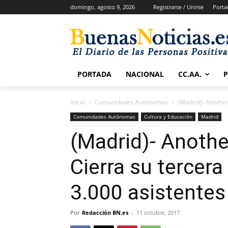
domingo, agosto 9, 2026
Registrarse / Unirse
Porta
PORTADA
NACIONAL
CC.AA.
Inicio
Comunidades Autónomas
(Madrid)- Another
Comunidades Autónomas
Cultura y Educación
Madrid
(Madrid)- Anothe
Cierra su tercer
3.000 asistentes
Por
Redacción BN.es
-
11 octubre, 2017