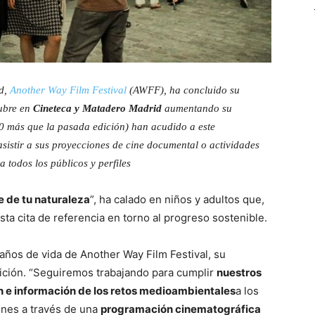
ad,
Another Way Film Festival
(AWFF), ha concluido su
tubre en
Cineteca y Matadero Madrid
aumentando su
0 más que la pasada edición)
han acudido a este
asistir a sus proyecciones de cine documental o actividades
a todos los públicos y perfiles
e de tu naturaleza
”, ha calado en niños y adultos que,
ta cita de referencia en torno al progreso sostenible.
 años de vida de Another Way Film Festival, su
dición. “Seguiremos trabajando para cumplir
nuestros
ón e información de los retos medioambientales
a los
ones a través de una
programación cinematográfica