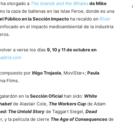
 ha otorgado a
The Islands and the Whales
de Mike
mo la caza de ballenas en las Islas Feroe, donde es una
el Público en la Sección Impacto
ha recaído en
River
 enfocado en el impacto medioambiental de la industria
eros.
olver a verse los días
9, 10 y 11 de octubre en
adrid.com
o compuesto por
Iñigo Trojaola
, MoviStar+;
Paula
rma Films.
 galardón en la
Sección Oficial
han sido:
White
phabet
de Alastair Cole,
The Workers Cup
de Adam
ed: The Untold Story
de Taggart Siegel,
Dead
 y la película de cierre
The Age of Consequences
de