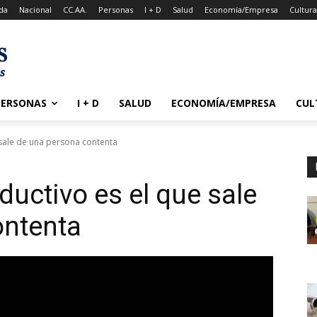
da
Nacional
CC.AA.
Personas
I + D
Salud
Economía/Empresa
Cultur
PERSONAS
I + D
SALUD
ECONOMÍA/EMPRESA
CUL
 sale de una persona contenta
ductivo es el que sale
ontenta