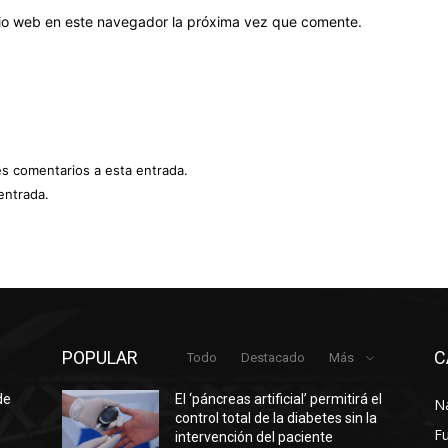
itio web en este navegador la próxima vez que comente.
es comentarios a esta entrada.
entrada.
POPULAR
C
Todo
Destacado
Más
de
El ‘páncreas artificial’ permitirá el
N
control total de la diabetes sin la
F
intervención del paciente