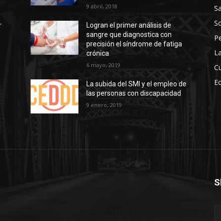
9 abril, 2018
Sa
So
r
Logran el primer análisis de
sangre que diagnostica con
P
precisión el síndrome de fatiga
La
crónica
6 mayo, 2019
Cu
E
La subida del SMI y el empleo de
las personas con discapacidad
s
9 enero, 2019
S