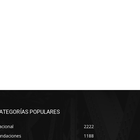
ATEGORÍAS POPULARES
acional
2222
undaciones
1188