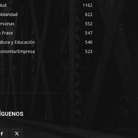
lud
1162
lidaridad
622
ersonas
552
 Frase
547
ltura y Educación
540
conomía/Empresa
523
ÍGUENOS