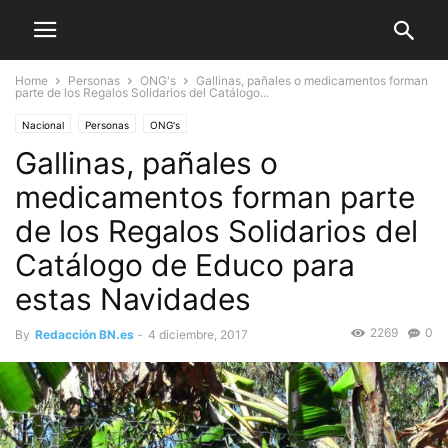
Home
Personas
ONG's
Gallinas, pañales o medicamentos forman
parte de los Regalos Solidarios del Catálogo...
Nacional
Personas
ONG's
Gallinas, pañales o
medicamentos forman parte
de los Regalos Solidarios del
Catálogo de Educo para
estas Navidades
2269
0
By
Redacción BN.es
-
4 diciembre, 2017