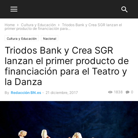
Home
Cultura y Educación
Triodos Bank y Crea SGR lanzan el
primer producto de financiación para...
Cultura y Educación
Nacional
Triodos Bank y Crea SGR
lanzan el primer producto de
financiación para el Teatro y
la Danza
1838
0
By
Redacción BN.es
-
21 diciembre, 2017