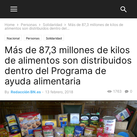
Home
Personas
Solidaridad
Más de 87,3 millones de kilos de
alimentos son distribuidos dentro del...
Nacional
Personas
Solidaridad
Más de 87,3 millones de kilos
de alimentos son distribuidos
dentro del Programa de
ayuda alimentaria
1763
0
By
Redacción BN.es
-
13 febrero, 2018