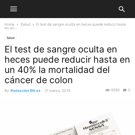
Home
Salud
El test de sangre oculta en heces puede reducir hasta
en un...
Salud
El test de sangre oculta en
heces puede reducir hasta en
un 40% la mortalidad del
cáncer de colon
6290
0
By
Redacción BN.es
-
21 marzo, 2018