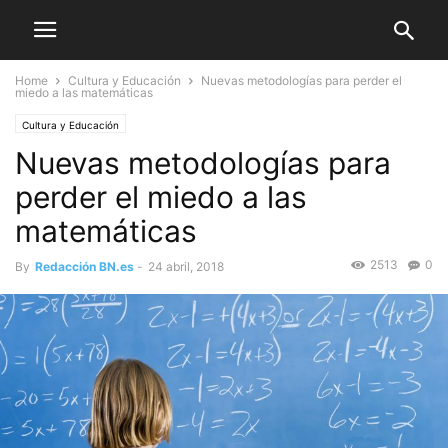
Home
Cultura y Educación
Nuevas metodologías para perder el
miedo a las matemáticas
Cultura y Educación
Nuevas metodologías para
perder el miedo a las
matemáticas
2513
0
By
Redacción BN.es
-
24 abril, 2018