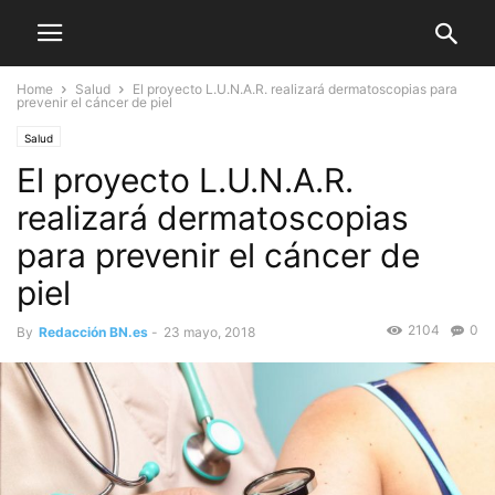
Home
Salud
El proyecto L.U.N.A.R. realizará dermatoscopias para
prevenir el cáncer de piel
Salud
El proyecto L.U.N.A.R.
realizará dermatoscopias
para prevenir el cáncer de
piel
2104
0
By
Redacción BN.es
-
23 mayo, 2018