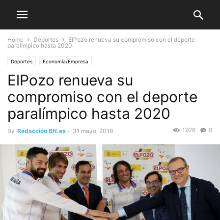
Home
Deportes
ElPozo renueva su compromiso con el deporte
paralímpico hasta 2020
Deportes
Economía/Empresa
ElPozo renueva su
compromiso con el deporte
paralímpico hasta 2020
1926
0
By
Redacción BN.es
-
31 mayo, 2018