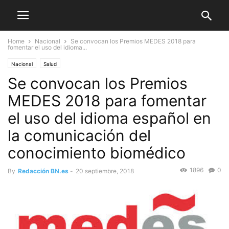
Home
Nacional
Se convocan los Premios MEDES 2018 para
fomentar el uso del idioma...
Nacional
Salud
Se convocan los Premios
MEDES 2018 para fomentar
el uso del idioma español en
la comunicación del
conocimiento biomédico
1896
0
By
Redacción BN.es
-
20 septiembre, 2018