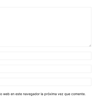
Nombre:
Correo
electróni
Sitio
web:
itio web en este navegador la próxima vez que comente.