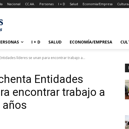
da
Nacional
CC.AA.
Personas
I + D
Salud
Economía/Empresa
Cultura
PERSONAS
I + D
SALUD
ECONOMÍA/EMPRESA
CUL
ntidades líderes se unan para encontrar trabajo a...
chenta Entidades
ra encontrar trabajo a
0 años