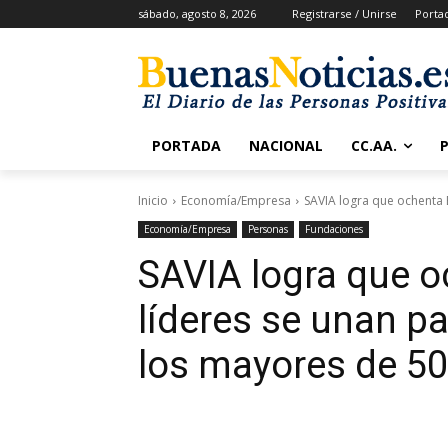
sábado, agosto 8, 2026
Registrarse / Unirse
Porta
PORTADA
NACIONAL
CC.AA.
Inicio
Economía/Empresa
SAVIA logra que ochenta E
Economía/Empresa
Personas
Fundaciones
SAVIA logra que o
líderes se unan pa
los mayores de 5