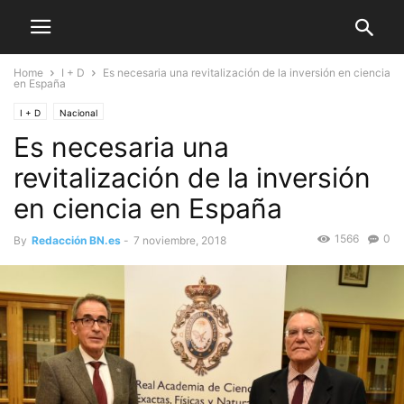
Home
I + D
Es necesaria una revitalización de la inversión en ciencia
en España
I + D
Nacional
Es necesaria una
revitalización de la inversión
en ciencia en España
1566
0
By
Redacción BN.es
-
7 noviembre, 2018