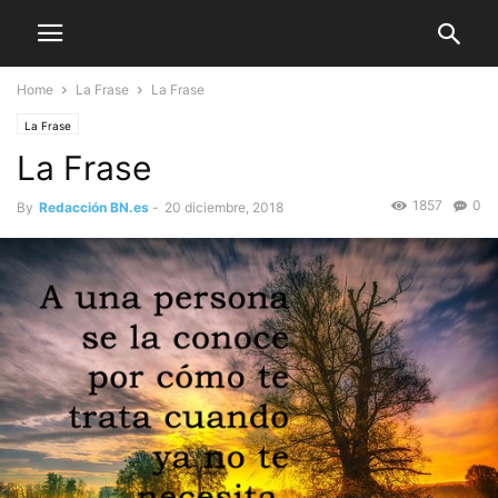
Home
La Frase
La Frase
La Frase
La Frase
1857
0
By
Redacción BN.es
-
20 diciembre, 2018