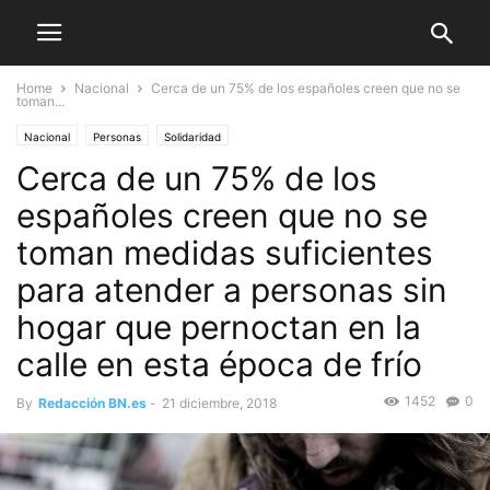
Home
Nacional
Cerca de un 75% de los españoles creen que no se
toman...
Nacional
Personas
Solidaridad
Cerca de un 75% de los
españoles creen que no se
toman medidas suficientes
para atender a personas sin
hogar que pernoctan en la
calle en esta época de frío
1452
0
By
Redacción BN.es
-
21 diciembre, 2018