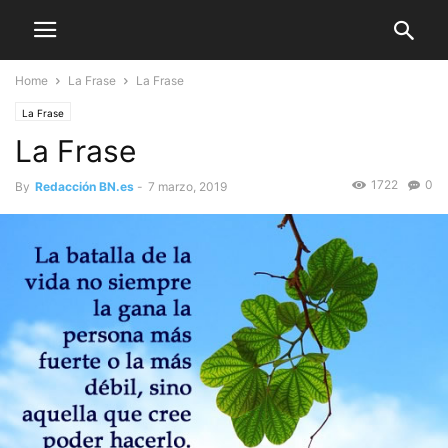
Home
La Frase
La Frase
La Frase
La Frase
1722
0
By
Redacción BN.es
-
7 marzo, 2019