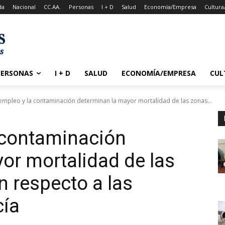
da
Nacional
CC.AA.
Personas
I + D
Salud
Economía/Empresa
Cultura
PERSONAS
I + D
SALUD
ECONOMÍA/EMPRESA
CUL
empleo y la contaminación determinan la mayor mortalidad de las zonas...
 contaminación
or mortalidad de las
 respecto a las
cía