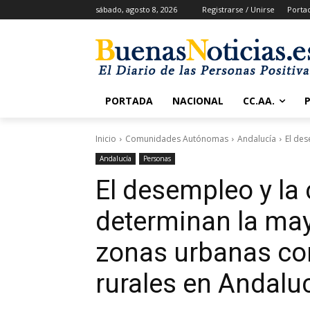
sábado, agosto 8, 2026
Registrarse / Unirse
Porta
PORTADA
NACIONAL
CC.AA.
Inicio
Comunidades Autónomas
Andalucía
El des
Andalucía
Personas
El desempleo y la
determinan la may
zonas urbanas con
rurales en Andalu