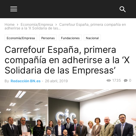
Home
Economía/Empresa
Carrefour España, primera compañía en
adherirse a la ‘X Solidaria de las...
Economía/Empresa
Personas
Fundaciones
Nacional
Carrefour España, primera
compañía en adherirse a la ‘X
Solidaria de las Empresas’
1735
0
By
Redacción BN.es
-
26 abril, 2019