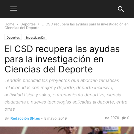
Home
Deportes
El CSD recupera las ayudas para la investigación en
Ciencias del Deporte
Deportes
Investigación
El CSD recupera las ayudas
para la investigación en
Ciencias del Deporte
Tendrán prioridad los proyectos que aborden temáticas
relacionadas con mujer y deporte, deporte inclusivo,
actividad física y salud, entrenamiento deportivo, ciencia
ciudadana o nuevas tecnologías aplicadas al deporte, entre
otras
2079
0
By
Redacción BN.es
-
8 mayo, 2019