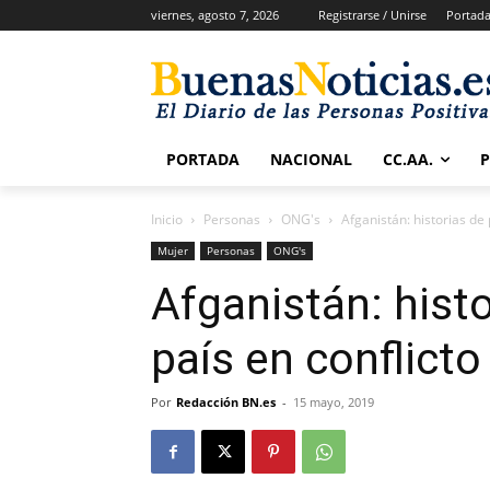
viernes, agosto 7, 2026
Registrarse / Unirse
Portad
PORTADA
NACIONAL
CC.AA.
Inicio
Personas
ONG's
Afganistán: historias de 
Mujer
Personas
ONG's
Afganistán: hist
país en conflicto
Por
Redacción BN.es
-
15 mayo, 2019