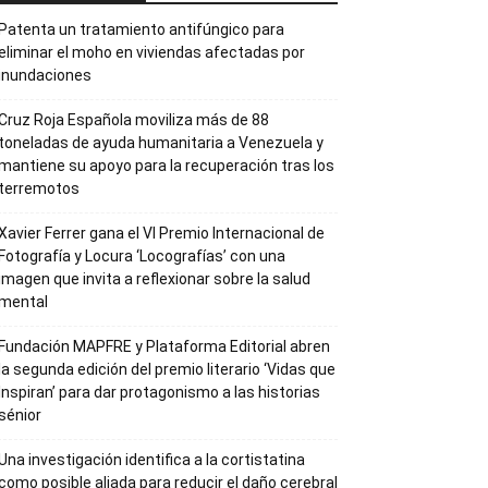
Patenta un tratamiento antifúngico para
eliminar el moho en viviendas afectadas por
inundaciones
Cruz Roja Española moviliza más de 88
toneladas de ayuda humanitaria a Venezuela y
mantiene su apoyo para la recuperación tras los
terremotos
Xavier Ferrer gana el VI Premio Internacional de
Fotografía y Locura ‘Locografías’ con una
imagen que invita a reflexionar sobre la salud
mental
Fundación MAPFRE y Plataforma Editorial abren
la segunda edición del premio literario ‘Vidas que
Inspiran’ para dar protagonismo a las historias
sénior
Una investigación identifica a la cortistatina
como posible aliada para reducir el daño cerebral