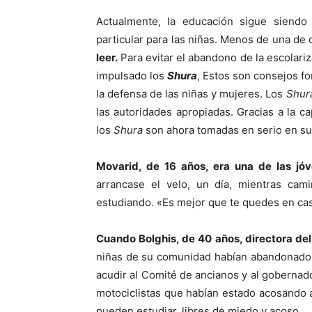
Actualmente, la educación sigue siendo
particular para las niñas. Menos de una de 
leer.
Para evitar el abandono de la escolariz
impulsado los
Shura
, Estos son consejos f
la defensa de las niñas y mujeres. Los
Shur
las autoridades apropiadas. Gracias a la 
los
Shura
son ahora tomadas en serio en s
Movarid, de 16 años, era una de las jó
arrancase el velo, un día, mientras cami
estudiando. «Es mejor que te quedes en casa
Cuando Bolghis, de 40 años, directora de
niñas de su comunidad habían abandonado l
acudir al Comité de ancianos y al gobernador
motociclistas que habían estado acosando a
pueden estudiar, libres de miedo y acoso.