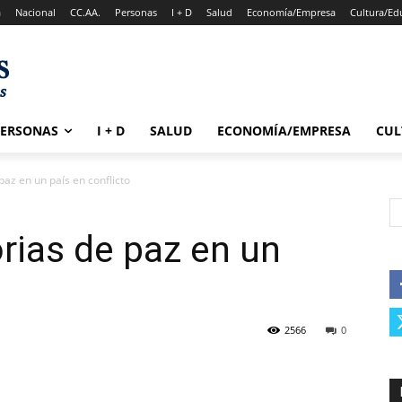
a
Nacional
CC.AA.
Personas
I + D
Salud
Economía/Empresa
Cultura/Ed
PERSONAS
I + D
SALUD
ECONOMÍA/EMPRESA
CUL
paz en un país en conflicto
orias de paz en un
2566
0