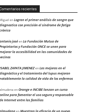
Comentarios recientes
Logran el primer análisis de sangre que
Miguel
en
diagnostica con precisión el síndrome de fatiga
crónica
antonio josé
La Fundación Mutua de
en
Propietarios y Fundación ONCE se unen para
mejorar la accesibilidad en las comunidades de
vecinos
ISABEL ZAPATA JIMENEZ
Las mejoras en el
en
diagnóstico y el tratamiento del lupus mejoran
notablemente la calidad de vida de los enfermos
Orange e INCIBE lanzan un curso
almudena
en
online para fomentar el uso seguro y responsable
de Internet entre las familias
almudena
Muestran la eficacia de un nuevo
en