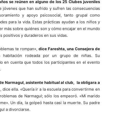
años se reúnen en alguno de los 25 Clubes juveniles
e jóvenes que han sufrido y sufren las consecuencias
esoramiento y apoyo psicosocial, tanto grupal como
ades para la vida. Estas prácticas ayudan a los niños y
der más sobre quiénes son y cómo encajar en el mundo
s positivos y duraderos en sus vidas.
roblemas te rompan»,
dice Fareshta, una Consejera de
 habitación rodeada por un grupo de niñas. Su
do en cuenta que todos los participantes en el evento
.
e Narmagul, asistente habitual al club, la obligara a
 dice ella. «Quería ir a la escuela para convertirme en
 problemas de Narmagul; sólo los empeoró. «Mi marido
e». Un día, la golpeó hasta casi la muerte. Su padre
ul a divorciarse.