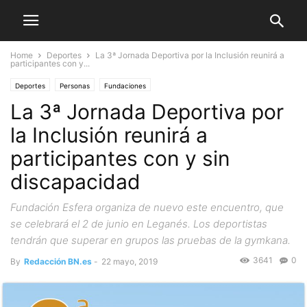
Home
Deportes
La 3ª Jornada Deportiva por la Inclusión reunirá a
participantes con y...
Deportes
Personas
Fundaciones
La 3ª Jornada Deportiva por
la Inclusión reunirá a
participantes con y sin
discapacidad
Fundación Esfera organiza de nuevo este encuentro, que
se celebrará el 2 de junio en Leganés. Los deportistas
tendrán que superar en grupos las pruebas de la gymkana.
3641
0
By
Redacción BN.es
-
22 mayo, 2019