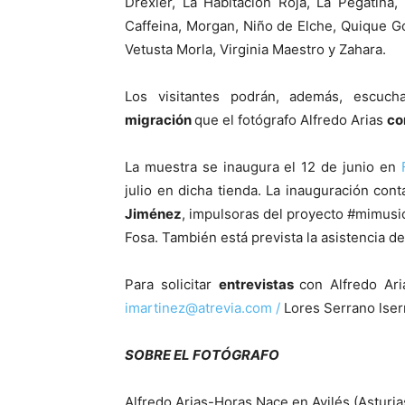
Drexler, La Habitación Roja, La Pegatin
Caffeina, Morgan, Niño de Elche, Quique Go
Vetusta Morla, Virginia Maestro y Zahara.
Los visitantes podrán, además, escuch
migración
que el fotógrafo Alfredo Arias
co
La muestra se inaugura el 12 de junio en
julio en dicha tienda. La inauguración con
Jiménez
, impulsoras del proyecto #mimusic
Fosa. También está prevista la asistencia de
Para solicitar
entrevistas
con Alfredo Ari
imartinez@atrevia.com /
Lores Serrano lse
SOBRE EL FOTÓGRAFO
Alfredo Arias-Horas Nace en Avilés (Asturi