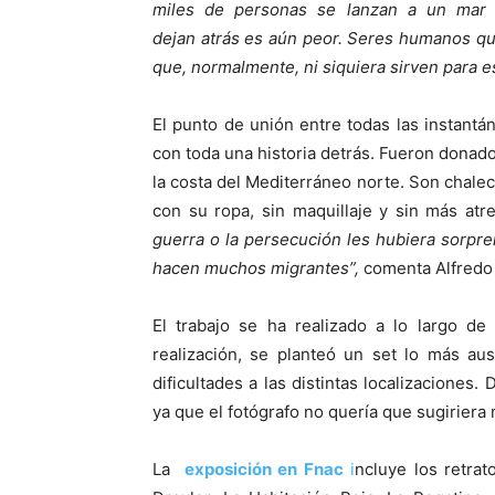
miles de personas se lanzan a un mar 
dejan
a
trás es aún peor. Seres humanos que
que,
n
ormalmente, ni siquiera sirven para e
El punto de unión entre todas las instant
con toda una historia detrás. Fueron donad
la costa del Mediterráneo norte. Son chalec
con su ropa, sin maquillaje y sin más atr
guerra o la persecución les hubiera sorpre
hacen muchos migrantes”,
comenta Alfredo 
El trabajo se ha realizado a lo largo d
realización, se planteó un set lo más au
dificultades a las distintas localizaciones.
ya que el fotógrafo no quería que sugiriera
La
e
xposición en Fnac
i
ncluye los retra