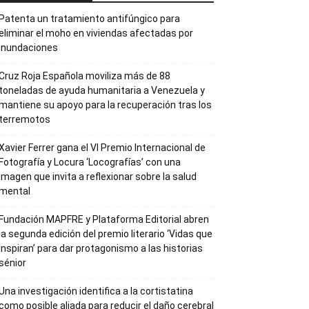
Patenta un tratamiento antifúngico para
eliminar el moho en viviendas afectadas por
inundaciones
Cruz Roja Española moviliza más de 88
toneladas de ayuda humanitaria a Venezuela y
mantiene su apoyo para la recuperación tras los
terremotos
Xavier Ferrer gana el VI Premio Internacional de
Fotografía y Locura ‘Locografías’ con una
imagen que invita a reflexionar sobre la salud
mental
Fundación MAPFRE y Plataforma Editorial abren
la segunda edición del premio literario ‘Vidas que
Inspiran’ para dar protagonismo a las historias
sénior
Una investigación identifica a la cortistatina
como posible aliada para reducir el daño cerebral