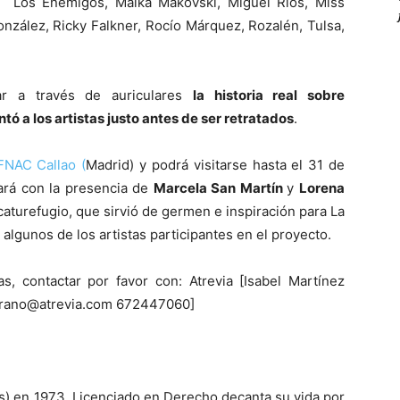
a, Los Enemigos, Maika Makovski, Miguel Ríos, Miss
nzález, Ricky Falkner, Rocío Márquez, Rozalén, Tulsa,
ar a través de auriculares
l
a historia real sobre
ntó a los artistas justo antes de ser retratados
.
FNAC Callao (
Madrid) y podrá visitarse hasta el 31 de
tará con la presencia de
Marcela San Martín
y
Lorena
aturefugio, que sirvió de germen e inspiración para La
 algunos de los artistas participantes en el proyecto.
as, contactar por favor con: Atrevia [Isabel Martínez
rrano@atrevia.com 672447060]
as) en 1973. Licenciado en Derecho decanta su vida por