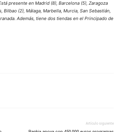
Está presente en Madrid (8), Barcelona (5), Zaragoza
as, Bilbao (2), Málaga, Marbella, Murcia, San Sebastián,
 Granada. Además, tiene dos tiendas en el Principado de
Artículo siguiente
n
Bankia apoya con 450.000 euros programas