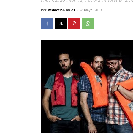
Fnac Callao (Madrid) y podrá visitarse en dich
Por
Redacción BN.es
-
28 mayo, 2019