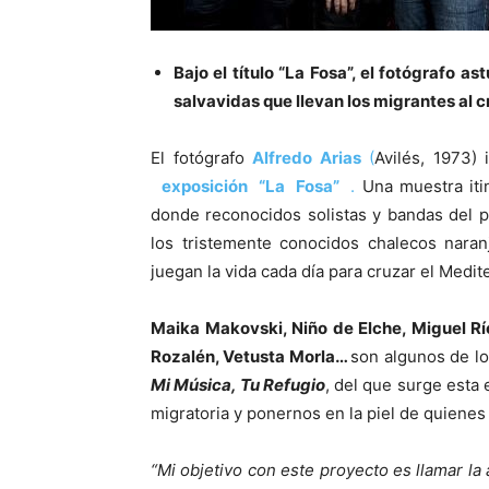
Bajo el título “La Fosa”, el fotógrafo as
salvavidas que llevan los migrantes al 
El fotógrafo
Alfredo Arias
(
Avilés, 1973)
e
xposición “La Fosa”
.
Una muestra iti
donde reconocidos solistas y bandas del 
los tristemente conocidos chalecos nara
juegan la vida cada día para cruzar el Medit
Ma
i
ka Makovski, Niño de Elche, Miguel Río
Rozalén, Vetusta Morla…
son algunos de lo
Mi Música, Tu Refugio
, del que surge esta 
migratoria y ponernos en la piel de quienes 
“M
i objetivo con este proyecto es llamar la