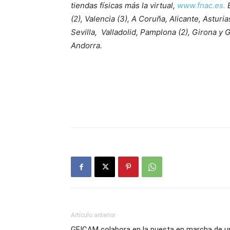
tiendas físicas más la virtual,
w
ww.fnac.es.
(2), Valencia (3), A Coruña, Alicante, Asturi
Sevilla, Valladolid, Pamplona (2), Girona y
Andorra.
Artículo anterior
GEICAM colabora en la puesta en marcha de u