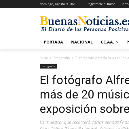
domingo, agosto 9, 2026
Registrarse / Unirse
Porta
PORTADA
NACIONAL
CC.AA.
Inicio
Fotografía
El fotógrafo Alfredo Arias reúne 
Fotografía
El fotógrafo Alfr
más de 20 músic
exposición sobre 
La muestra, que recorrerá varias tiendas Fna