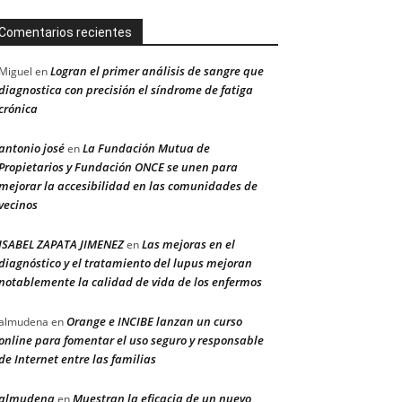
Comentarios recientes
Logran el primer análisis de sangre que
Miguel
en
diagnostica con precisión el síndrome de fatiga
crónica
antonio josé
La Fundación Mutua de
en
Propietarios y Fundación ONCE se unen para
mejorar la accesibilidad en las comunidades de
vecinos
ISABEL ZAPATA JIMENEZ
Las mejoras en el
en
diagnóstico y el tratamiento del lupus mejoran
notablemente la calidad de vida de los enfermos
Orange e INCIBE lanzan un curso
almudena
en
online para fomentar el uso seguro y responsable
de Internet entre las familias
almudena
Muestran la eficacia de un nuevo
en