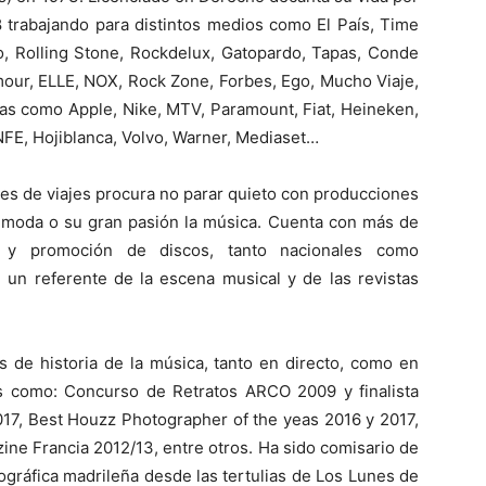
8 trabajando para distintos medios como El País, Time
o, Rolling Stone, Rockdelux, Gatopardo, Tapas, Conde
mour, ELLE, NOX, Rock Zone, Forbes, Ego, Mucho Viaje,
sas como Apple, Nike, MTV, Paramount, Fiat, Heineken,
FE, Hojiblanca, Volvo, Warner, Mediaset…
jes de viajes procura no parar quieto con producciones
o, moda o su gran pasión la música. Cuenta con más de
 y promoción de discos, tanto nacionales como
l un referente de la escena musical y de las revistas
 de historia de la música, tanto en directo, como en
s como: Concurso de Retratos ARCO 2009 y finalista
017, Best Houzz Photographer of the yeas 2016 y 2017,
ne Francia 2012/13, entre otros. Ha sido comisario de
ográfica madrileña desde las tertulias de Los Lunes de