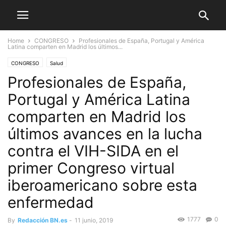
Home
CONGRESO
Profesionales de España, Portugal y América
Latina comparten en Madrid los últimos...
CONGRESO
Salud
Profesionales de España,
Portugal y América Latina
comparten en Madrid los
últimos avances en la lucha
contra el VIH-SIDA en el
primer Congreso virtual
iberoamericano sobre esta
enfermedad
1777
0
By
Redacción BN.es
-
11 junio, 2019